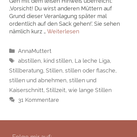
Gen mit dem leisen Hinweis überreicht:
‚Vorsicht! Du wirst anderen Müttern auf
Grund dieser Veranlagung später mal
ordentlich auf den Sack gehen!‘. Sie sehen
nämlich kurz …
Weiterlesen
Kategorien
AnnaMuttert
Schlagwörter
abstillen
,
kind stillen
,
La leche Liga
,
Stillberatung
,
Stillen
,
stillen oder flasche
,
stillen und abnehmen
,
stillen und
Kaiserschnitt
,
Stillzeit
,
wie lange Stillen
31 Kommentare
Folge mir auf: