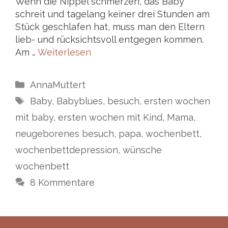
Wenn die Nippel schmerzen, das Baby
schreit und tagelang keiner drei Stunden am
Stück geschlafen hat, muss man den Eltern
lieb- und rücksichtsvoll entgegen kommen.
Am …
Weiterlesen
Kategorien
AnnaMuttert
Schlagwörter
Baby
,
Babyblues
,
besuch
,
ersten wochen
mit baby
,
ersten wochen mit Kind
,
Mama
,
neugeborenes besuch
,
papa
,
wochenbett
,
wochenbettdepression
,
wünsche
wochenbett
8 Kommentare