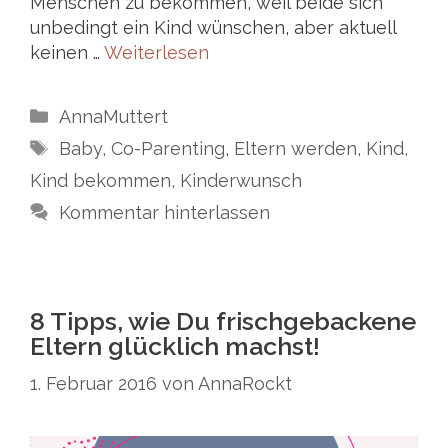
Menschen zu bekommen, weil beide sich
unbedingt ein Kind wünschen, aber aktuell
keinen …
Weiterlesen
Kategorien
AnnaMuttert
Schlagwörter
Baby
,
Co-Parenting
,
Eltern werden
,
Kind
,
Kind bekommen
,
Kinderwunsch
Kommentar hinterlassen
8 Tipps, wie Du frischgebackene
Eltern glücklich machst!
1. Februar 2016
von
AnnaRockt