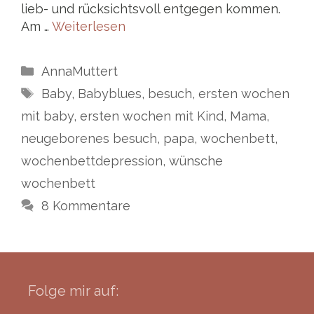
lieb- und rücksichtsvoll entgegen kommen.
Am …
Weiterlesen
Kategorien
AnnaMuttert
Schlagwörter
Baby
,
Babyblues
,
besuch
,
ersten wochen
mit baby
,
ersten wochen mit Kind
,
Mama
,
neugeborenes besuch
,
papa
,
wochenbett
,
wochenbettdepression
,
wünsche
wochenbett
8 Kommentare
Folge mir auf: