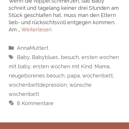
Wenn die Nippel schmerzen, das Baby
schreit und tagelang keiner drei Stunden am
Stück geschlafen hat, muss man den Eltern
lieb- und rücksichtsvoll entgegen kommen.
Am …
Weiterlesen
Kategorien
AnnaMuttert
Schlagwörter
Baby
,
Babyblues
,
besuch
,
ersten wochen
mit baby
,
ersten wochen mit Kind
,
Mama
,
neugeborenes besuch
,
papa
,
wochenbett
,
wochenbettdepression
,
wünsche
wochenbett
8 Kommentare