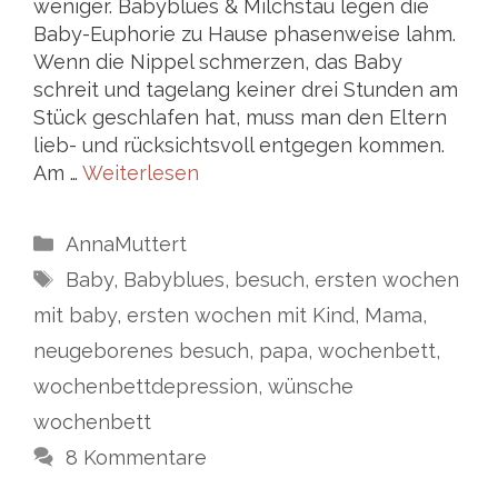
weniger. Babyblues & Milchstau legen die
Baby-Euphorie zu Hause phasenweise lahm.
Wenn die Nippel schmerzen, das Baby
schreit und tagelang keiner drei Stunden am
Stück geschlafen hat, muss man den Eltern
lieb- und rücksichtsvoll entgegen kommen.
Am …
Weiterlesen
Kategorien
AnnaMuttert
Schlagwörter
Baby
,
Babyblues
,
besuch
,
ersten wochen
mit baby
,
ersten wochen mit Kind
,
Mama
,
neugeborenes besuch
,
papa
,
wochenbett
,
wochenbettdepression
,
wünsche
wochenbett
8 Kommentare