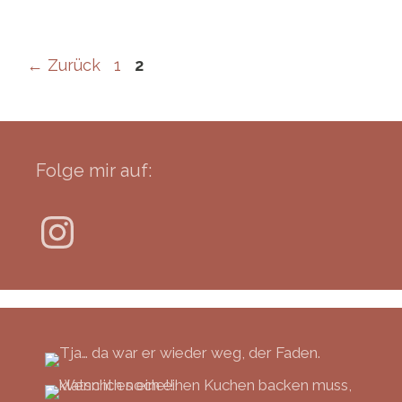
Seite
Seite
←
Zurück
1
2
Folge mir auf:
Instagram