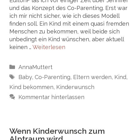
EditonF las ich vor einiger Zeit über Jennifer
und das Konzept des Co-Parenting. Erst war
ich mir nicht sicher, wie ich dieses Modell
finden soll. Ein Kind mit einem quasi fremden
Menschen zu bekommen, weil beide sich
unbedingt ein Kind wünschen, aber aktuell
keinen …
Weiterlesen
Kategorien
AnnaMuttert
Schlagwörter
Baby
,
Co-Parenting
,
Eltern werden
,
Kind
,
Kind bekommen
,
Kinderwunsch
Kommentar hinterlassen
Wenn Kinderwunsch zum
Alptraum wird