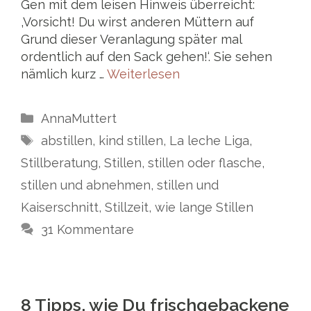
Gen mit dem leisen Hinweis überreicht:
‚Vorsicht! Du wirst anderen Müttern auf
Grund dieser Veranlagung später mal
ordentlich auf den Sack gehen!‘. Sie sehen
nämlich kurz …
Weiterlesen
Kategorien
AnnaMuttert
Schlagwörter
abstillen
,
kind stillen
,
La leche Liga
,
Stillberatung
,
Stillen
,
stillen oder flasche
,
stillen und abnehmen
,
stillen und
Kaiserschnitt
,
Stillzeit
,
wie lange Stillen
31 Kommentare
8 Tipps, wie Du frischgebackene